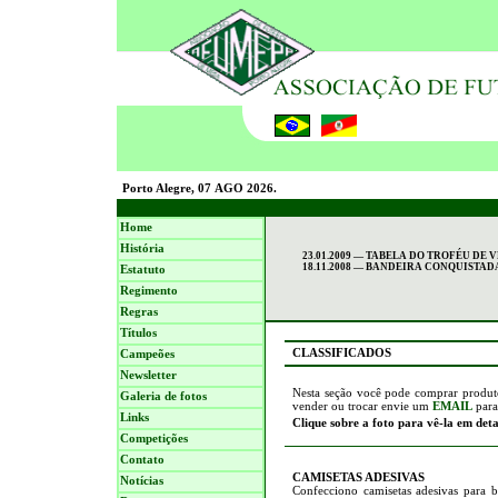
Porto Alegre, 07 AGO 2026.
Home
História
23.01.2009 — TABELA DO TROFÉU DE 
18.11.2008 — BANDEIRA CONQUISTADA
Estatuto
Regimento
Regras
Títulos
CLASSIFICADOS
Campeões
Newsletter
Nesta seção você pode comprar produto
Galeria de fotos
vender ou trocar envie um
EMAIL
para
Links
Clique sobre a foto para vê-la em det
Competições
Contato
CAMISETAS ADESIVAS
Notícias
Confecciono camisetas adesivas para b