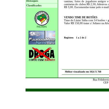
Destaques
camisas, fotos de jogadores antigos e
camisetas de clubes R$ 2,50; Adesivos
Classificados
R$ 3,00. Encomendas tratar pelo e-mail
VENDO TIME DE BOTÕES
Time do Lázio/ Itália com 14 botões + go
Valor R$ 150,00 tratar c/ Juliano na 
FILIADA
Registros
1 a 2 de 2
Melhor visualizado em 1024 X 768
Rua Felisberto
CEP 