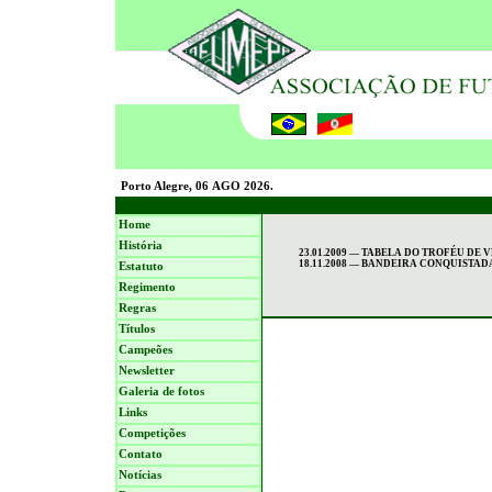
Porto Alegre, 06 AGO 2026.
Home
História
23.01.2009 — TABELA DO TROFÉU DE 
18.11.2008 — BANDEIRA CONQUISTADA
Estatuto
Regimento
Regras
Títulos
Campeões
Newsletter
Galeria de fotos
Links
Competições
Contato
Notícias