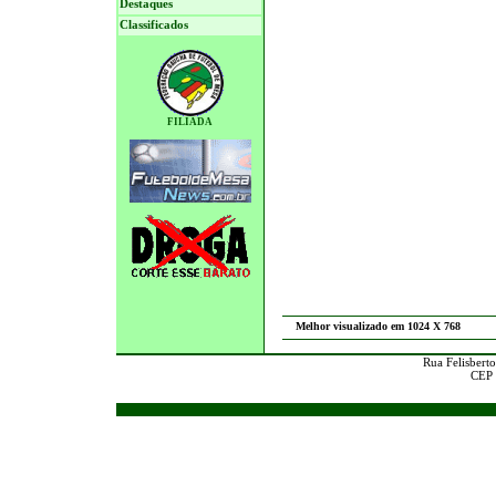
Destaques
Classificados
FILIADA
Melhor visualizado em 1024 X 768
Rua Felisberto
CEP 