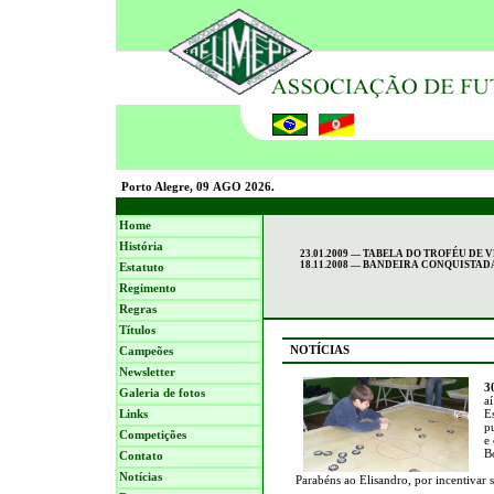
Porto Alegre, 09 AGO 2026.
Home
História
23.01.2009 — TABELA DO TROFÉU DE 
18.11.2008 — BANDEIRA CONQUISTADA
Estatuto
Regimento
Regras
Títulos
NOTÍCIAS
Campeões
Newsletter
3
Galeria de fotos
a
Links
E
p
Competições
e
B
Contato
Notícias
Parabéns ao Elisandro, por incentivar s