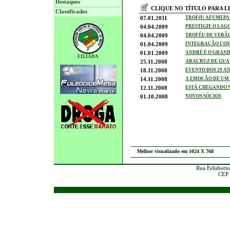
Destaques
CLIQUE NO TÍTULO PARA L
Classificados
07.01.2011
TROFéU AFUMEPA 
04.04.2009
PRESTIGIE O LAG
04.04.2009
TROFÉU DE VERÃO
01.04.2009
INTEGRAÇÃO CO
01.01.2009
ANDRÉ É O GRAND
FILIADA
25.11.2008
ARACRUZ DE GUAÍ
18.11.2008
EVENTO DOS 29 A
14.11.2008
A EMOÇÃO DE UM
12.11.2008
ESTÁ CHEGANDO 
01.10.2008
NOVOS SÓCIOS
Melhor visualizado em 1024 X 768
Rua Felisberto
CEP 